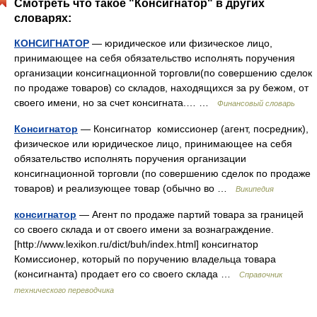
Смотреть что такое "Консигнатор" в других
словарях:
КОНСИГНАТОР
— юридическое или физическое лицо,
принимающее на себя обязательство исполнять поручения
организации консигнационной торговли(по совершению сделок
по продаже товаров) со складов, находящихся за ру бежом, от
своего имени, но за счет консигната.… …
Финансовый словарь
Консигнатор
— Консигнатор комиссионер (агент, посредник),
физическое или юридическое лицо, принимающее на себя
обязательство исполнять поручения организации
консигнационной торговли (по совершению сделок по продаже
товаров) и реализующее товар (обычно во …
Википедия
консигнатор
— Агент по продаже партий товара за границей
со своего склада и от своего имени за вознаграждение.
[http://www.lexikon.ru/dict/buh/index.html] консигнатор
Комиссионер, который по поручению владельца товара
(консигнанта) продает его со своего склада …
Справочник
технического переводчика