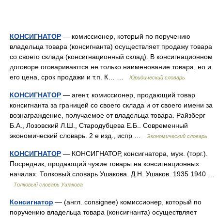
КОНСИГНАТОР
— комиссионер, который по поручению
владельца товара (консигнанта) осуществляет продажу товара
со своего склада (консигнационный склад). В консигнационном
договоре оговариваются не только наименование товара, но и
его цена, срок продажи и т.п. К… …
Юридический словарь
КОНСИГНАТОР
— агент, комиссионер, продающий товар
консигнанта за границей со своего склада и от своего имени за
вознаграждение, получаемое от владельца товара. Райзберг
Б.А., Лозовский Л.Ш., Стародубцева Е.Б.. Современный
экономический словарь. 2 е изд., испр …
Экономический словарь
КОНСИГНАТОР
— КОНСИГНАТОР, консигнатора, муж. (торг.).
Посредник, продающий чужие товары на консигнационных
началах. Толковый словарь Ушакова. Д.Н. Ушаков. 1935 1940 …
Толковый словарь Ушакова
Консигнатор
— (англ. consignee) комиссионер, который по
поручению владельца товара (консигнанта) осуществляет