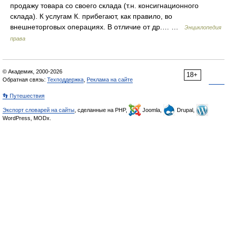
продажу товара со своего склада (т.н. консигнационного
склада). К услугам К. прибегают, как правило, во
внешнеторговых операциях. В отличие от др.… …
Энциклопедия
права
© Академик, 2000-2026
18+
Обратная связь:
Техподдержка
,
Реклама на сайте
👣 Путешествия
Экспорт словарей на сайты
, сделанные на PHP,
Joomla,
Drupal,
WordPress, MODx.