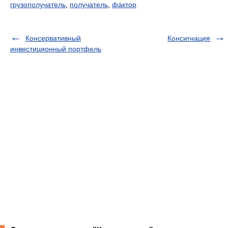
грузополучатель
,
получатель
,
фактор
Консервативный
Консигнация
инвестиционный портфель